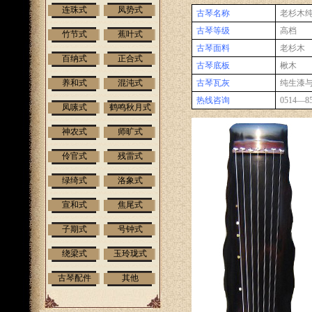
连珠式
凤势式
古琴名称
老杉木
古琴等级
高档
竹节式
蕉叶式
古琴面料
老杉木
百纳式
正合式
古琴底板
楸木
养和式
混沌式
古琴瓦灰
纯生漆
热线咨询
0514—85
凤嗉式
鹤鸣秋月式
神农式
师旷式
伶官式
残雷式
绿绮式
洛象式
宣和式
焦尾式
子期式
号钟式
绕梁式
玉玲珑式
古琴配件
其他