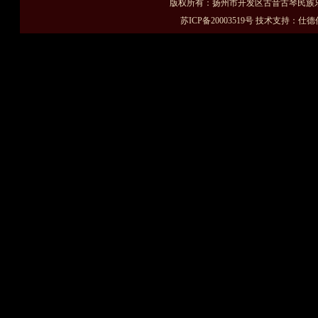
版权所有：扬州市开发区古音古琴民族乐
苏ICP备20003519号
技术支持：
仕德