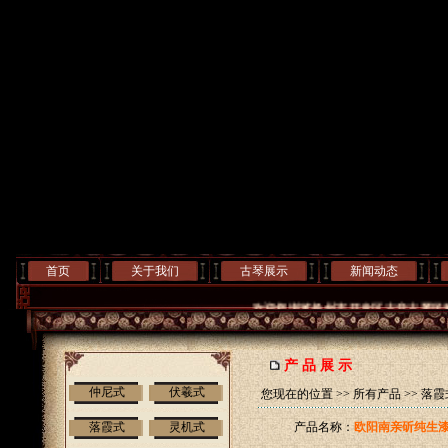
首页
关于我们
古琴展示
新闻动态
欢迎您浏览扬州市开发区古音古琴民族
产 品 展 示
仲尼式
伏羲式
您现在的位置 >>
所有产品
>>
落霞
落霞式
灵机式
产品名称：
欧阳南亲斫纯生